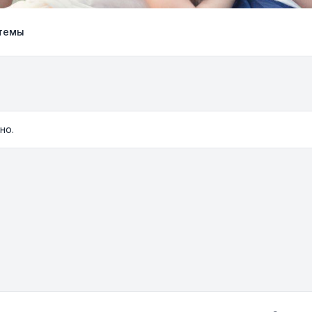
темы
но.